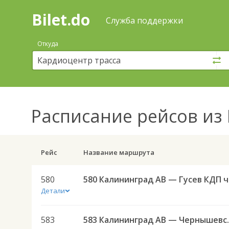
Bilet.do
—
Bilet.do
Поиск
Служба поддержки
и
покупка
Откуда
билетов
на
автобус
онлайн
Расписание рейсов
из 
Рейс
Название маршрута
580
580 
Детали
583
583 Калининград АВ — 