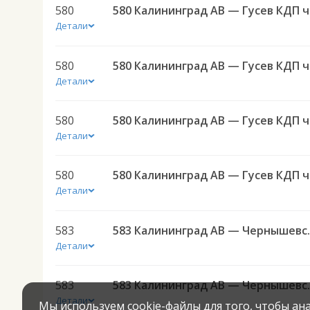
580
580 
Детали
580
580 
Детали
580
580 
Детали
580
580 
Детали
583
583 Калининград АВ — 
Детали
583
583 Калининград АВ — 
Детали
Мы используем cookie-файлы для того, чтобы а