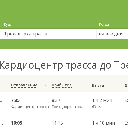
Куда
Когда
на все дни
Кардиоцентр трасса до Тр
Отправление
Прибытие
В пути
Калининград АВ — Гусев КДП ч/з Черняховск АС
7:35
8:37
1 ч 2 мин
Е
Кардиоцентр трасса
Трехдворка трасса
63 км
Чернышевское п. ч/з Гвардейск КДП, Черняховск АС
10:05
11:15
1 ч 10 мин
Е