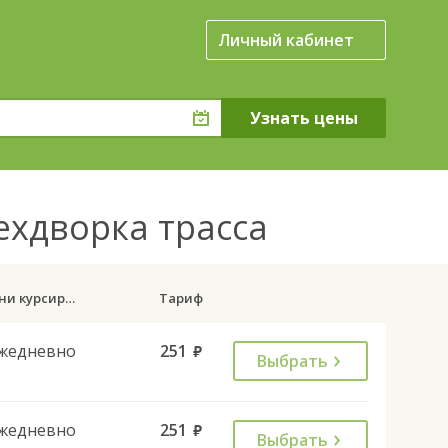
Личный кабинет
ехдворка трасса
Дни курсирования
Тариф
жедневно
251
руб.
Выбрать
жедневно
251
руб.
Выбрать