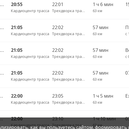
Калининград АВ — Гусев КДП ч/з Черняховск АС
20:55
22:01
1 ч 6 мин
1
Кардиоцентр трасса
Трехдворка трасса
63 км
Калининград АВ — Гусев КДП ч/з Черняховск АС
21:05
22:02
57 мин
П
Кардиоцентр трасса
Трехдворка трасса
63 км
с 
Калининград АВ — Гусев КДП ч/з Черняховск АС
21:05
22:02
57 мин
В
Кардиоцентр трасса
Трехдворка трасса
63 км
с 
Калининград АВ — Гусев КДП ч/з Черняховск АС
21:05
22:02
57 мин
Кардиоцентр трасса
Трехдворка трасса
63 км
Чернышевское п. ч/з Гвардейск КДП, Черняховск АС
22:00
23:05
1 ч 5 мин
Е
Кардиоцентр трасса
Трехдворка трасса
63 км
Чернышевское п. ч/з Гвардейск КДП, Черняховск АС
22:00
23:10
1 ч 10 мин
0
Кардиоцентр трасса
Трехдворка трасса
63 км
нализировать, как вы пользуетесь сайтом, формировать