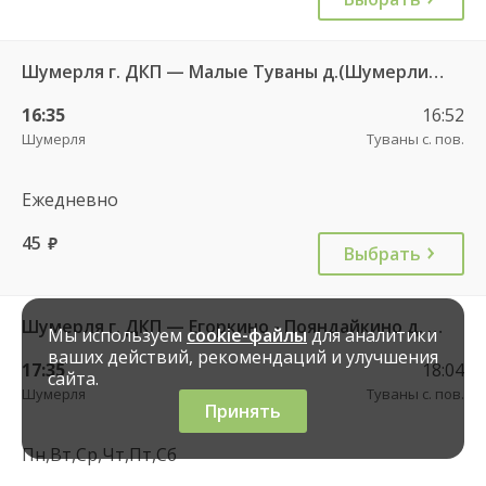
Шумерля г. ДКП — Малые Туваны д.(Шумерлинский р-н) 114
16:35
16:52
Шумерля
Туваны с. пов.
Ежедневно
45
руб.
Выбрать
Шумерля г. ДКП — Егоркино - Пояндайкино д. 111
Мы используем
cookie-файлы
для аналитики
ваших действий, рекомендаций и улучшения
17:35
18:04
сайта.
Шумерля
Туваны с. пов.
Принять
Пн,Вт,Ср,Чт,Пт,Сб