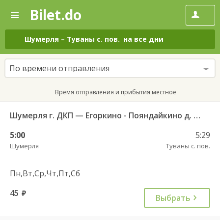
Bilet.do
—
Bilet.do
Поиск
и
покупка
Шумерля
–
Туваны с. пов.
на все дни
билетов
на
автобус
По времени отправления
онлайн
Время отправления и прибытия местное
Шумерля г. ДКП — Егоркино - Пояндайкино д. 111
5:00
5:29
Шумерля
Туваны с. пов.
Пн,Вт,Ср,Чт,Пт,Сб
45
руб.
Выбрать