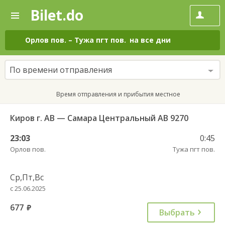
Bilet.do
—
Bilet.do
Поиск
и
покупка
Орлов пов.
–
Тужа пгт пов.
на все дни
билетов
на
автобус
По времени отправления
онлайн
Время отправления и прибытия местное
Киров г. АВ — Самара Центральный АВ 9270
23:03
0:45
Орлов пов.
Тужа пгт пов.
Ср,Пт,Вс
с 25.06.2025
677
руб.
Выбрать