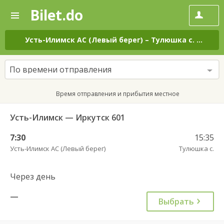
Bilet.do
—
Bilet.do
Поиск
и
покупка
Усть-Илимск АС (Левый берег)
–
Тулюшка с.
на все
билетов
на
автобус
По времени отправления
онлайн
Время отправления и прибытия местное
Усть-Илимск — Иркутск 601
7:30
15:35
Усть-Илимск АС (Левый берег)
Тулюшка с.
Через день
—
Выбрать