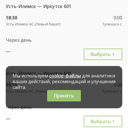
Усть-Илимск — Иркутск 601
18:30
0:00
Усть-Илимск АС (Левый берег)
Тулюшка с.
Через день
—
Выбрать
Усть-Илимск — Иркутск 601
Мы используем
cookie-файлы
для аналитики
ваших действий, рекомендаций и улучшения
19:30
0:00
сайта.
Усть-Илимск АС (Левый берег)
Тулюшка с.
Принять
Через день
—
Выбрать