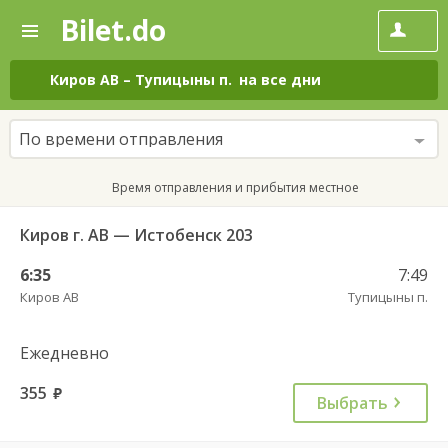
Bilet.do
—
Bilet.do
Поиск
и
покупка
Киров АВ
–
Тупицыны п.
на все дни
билетов
на
автобус
По времени отправления
онлайн
Время отправления и прибытия местное
Киров г. АВ — Истобенск 203
6:35
7:49
Киров АВ
Тупицыны п.
Ежедневно
355
руб.
Выбрать