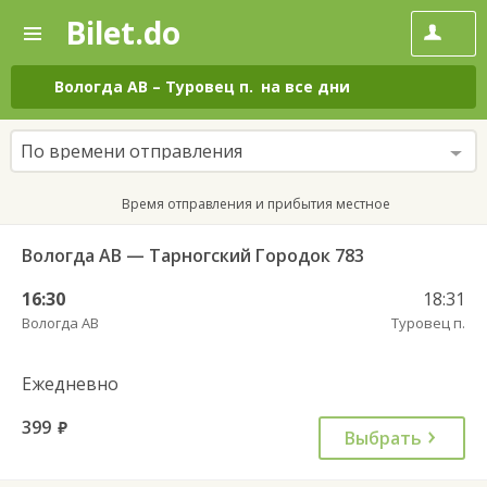
Bilet.do
—
Bilet.do
Поиск
и
покупка
Вологда АВ
–
Туровец п.
на все дни
билетов
на
автобус
По времени отправления
онлайн
Время отправления и прибытия местное
Вологда АВ — Тарногский Городок 783
16:30
18:31
Вологда АВ
Туровец п.
Ежедневно
399
руб.
Выбрать