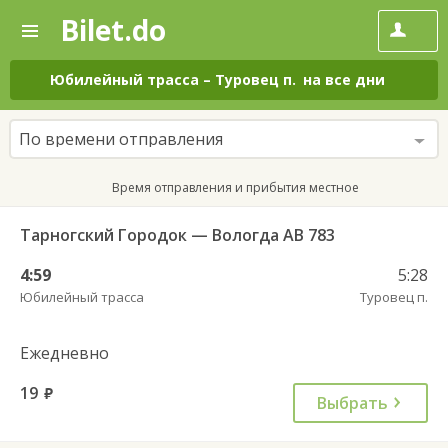
Bilet.do
—
Bilet.do
Поиск
и
покупка
Юбилейный трасса
–
Туровец п.
на все дни
билетов
на
автобус
По времени отправления
онлайн
Время отправления и прибытия местное
Тарногский Городок — Вологда АВ 783
4:59
5:28
Юбилейный трасса
Туровец п.
Ежедневно
19
руб.
Выбрать