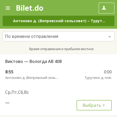
Bilet.do
—
Bilet.do
Поиск
и
покупка
Антоново д. (Вепревский сельсовет)
–
Турутино д. пов.
билетов
на
автобус
По времени отправления
онлайн
Время отправления и прибытия местное
Виктово — Вологда АВ 408
8:55
0:00
Антоново д. (Вепревский сельсовет)
Турутино д. пов.
Ср,Пт,Сб,Вс
—
Выбрать