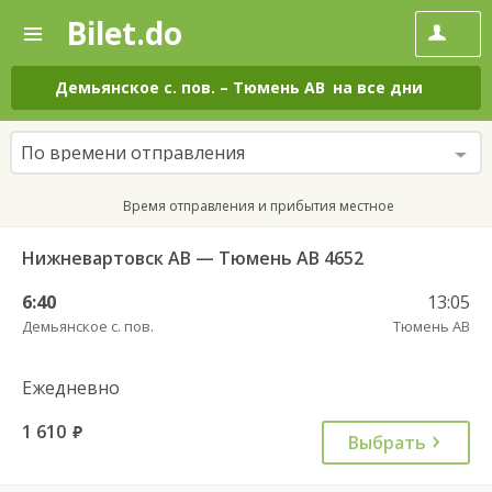
Bilet.do
—
Bilet.do
Поиск
и
покупка
Демьянское с. пов.
–
Тюмень АВ
на все дни
билетов
на
автобус
По времени отправления
онлайн
Время отправления и прибытия местное
Нижневартовск АВ — Тюмень АВ 4652
6:40
13:05
Демьянское с. пов.
Тюмень АВ
Ежедневно
1 610
руб.
Выбрать