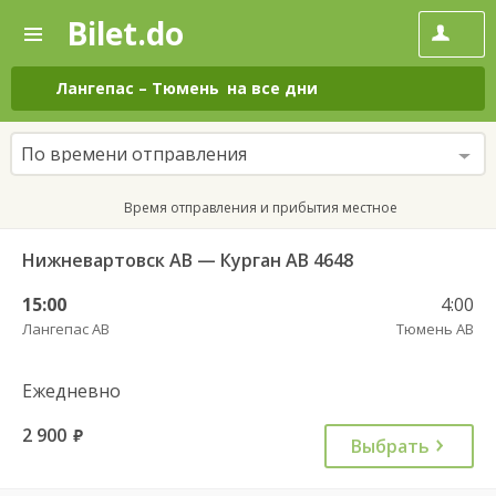
Bilet.do
—
Bilet.do
Поиск
и
покупка
Лангепас
–
Тюмень
на все дни
билетов
на
автобус
По времени отправления
онлайн
Время отправления и прибытия местное
Нижневартовск АВ — Курган АВ 4648
15:00
4:00
Лангепас АВ
Тюмень АВ
Ежедневно
2 900
руб.
Выбрать