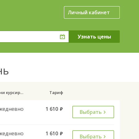
Личный кабинет
нь
Дни курсирования
Тариф
жедневно
1 610
руб.
Выбрать
жедневно
1 610
руб.
Выбрать