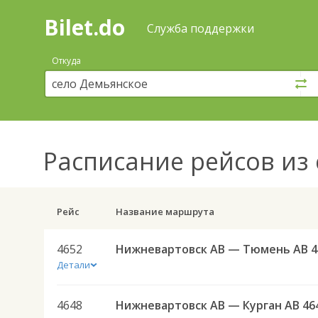
Bilet.do
—
Bilet.do
Поиск
Служба поддержки
и
покупка
Откуда
билетов
на
автобус
онлайн
Расписание рейсов
из 
Рейс
Название маршрута
4652
Ниж
Детали
4648
Нижневартовск АВ — Курган АВ 46