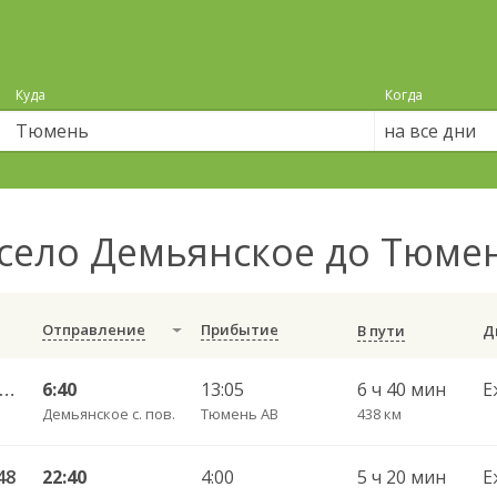
Куда
Когда
на все дни
село Демьянское до Тюме
Отправление
Прибытие
В пути
невартовск АВ — Тюмень АВ 4652
6:40
13:05
6 ч 40 мин
Е
Демьянское с. пов.
Тюмень АВ
438 км
48
22:40
4:00
5 ч 20 мин
Е