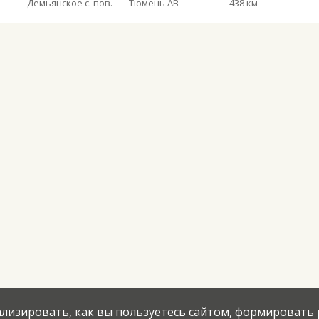
Демьянское с. пов.
Тюмень АВ
438 км
нализировать, как вы пользуетесь сайтом, формировать