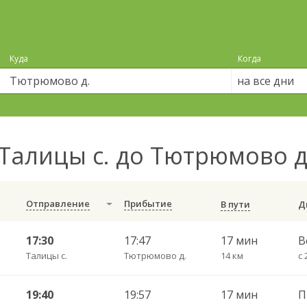
Куда
Когда
на все дни
Талицы с. до Тютрюмово 
Отправление
Прибытие
В пути
17:30
17:47
17 мин
В
Талицы с.
Тютрюмово д.
14 км
19:40
19:57
17 мин
П