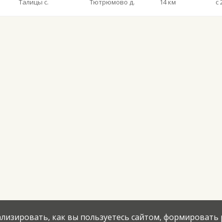
Талицы с.
Тютрюмово д.
14 км
нализировать, как вы пользуетесь сайтом, формировать