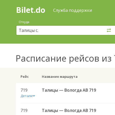
Bilet.do
—
Bilet.do
Поиск
Служба поддержки
и
покупка
Откуда
билетов
на
автобус
онлайн
Расписание рейсов
из 
Рейс
Название маршрута
719
Талицы — Вологда АВ 719
Детали
719
Талицы — Вологда АВ 719