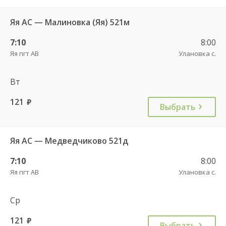
Яя АС — Малиновка (Яя) 521м
7:10
8:00
Яя пгт АВ
Улановка с.
Вт
121
руб.
Выбрать
Яя АС — Медведчиково 521д
7:10
8:00
Яя пгт АВ
Улановка с.
Ср
121
руб.
Выбрать