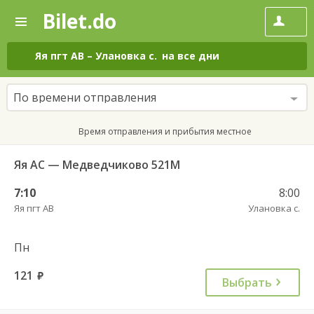
Bilet.do
—
Bilet.do
Поиск
и
покупка
Яя пгт АВ
–
Улановка с.
на все дни
билетов
на
автобус
По времени отправления
онлайн
Время отправления и прибытия местное
Яя АС — Медведчиково 521М
7:10
8:00
Яя пгт АВ
Улановка с.
Пн
121
руб.
Выбрать