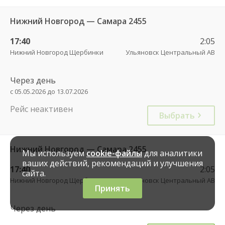
Нижний Новгород — Самара 2455
17:40
2:05
Нижний Новгород Щербинки
Ульяновск Центральный АВ
Через день
с 05.05.2026 до 13.07.2026
Рейс неактивен
Выбрать
Нижний Новгород — Самара 2455
Мы используем
cookie-файлы
для аналитики
ваших действий, рекомендаций и улучшения
17:40
2:05
сайта.
Нижний Новгород Щербинки
Ульяновск Центральный АВ
Принять
Через день