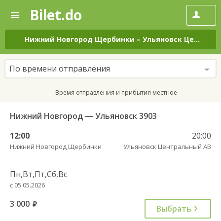
Bilet.do
—
Bilet.do
Поиск
и
покупка
Нижний Новгород Щербинки
–
Ульяновск Центральный АВ
билетов
на
автобус
По времени отправления
онлайн
Время отправления и прибытия местное
Нижний Новгород — Ульяновск 3903
12:00
20:00
Нижний Новгород Щербинки
Ульяновск Центральный АВ
Пн,Вт,Пт,Сб,Вс
с 05.05.2026
3 000
руб.
Выбрать