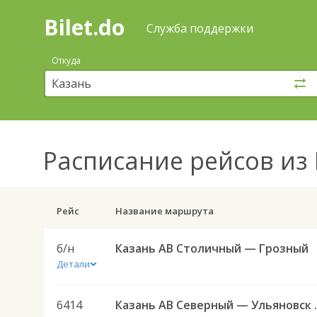
Bilet.do
—
Bilet.do
Поиск
Служба поддержки
и
покупка
Откуда
билетов
на
автобус
онлайн
Расписание рейсов
из 
Рейс
Название маршрута
б/н
Казань АВ Столичный — Грозный
Детали
6414
Казань АВ Сев