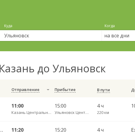
Куда
Когда
на все дни
Казань до Ульяновск
Отправление
Прибытие
В пути
11:00
15:00
4 ч
1
Казань Центральный АВ
Ульяновск Центральный АВ
220 км
ерный — Ульяновск АВ 6414 (АГАТ)
11:20
15:20
4 ч
Е