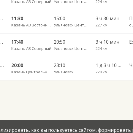
Казань АВ Северный
Ульяновск Центральный АВ
224 км
ый" г. Казань — Ульяновск Центральный АВ Заказ
11:30
15:00
3 ч 30 мин
П
Казань АВ Восточный
Ульяновск Центральный АВ
227 км
с 
ный — Ульяновск АВ 059 (Спиридонова)
17:40
20:50
3 ч 10 мин
Е
Казань АВ Северный
Ульяновск Центральный АВ
224 км
 АВ — Астрахань Татищева (консультативная поликлиника) 10046
20:00
23:10
1 д 3 ч 10 мин
Казань Центральный АВ
Ульяновск
220 км
нализировать, как вы пользуетесь сайтом, формировать