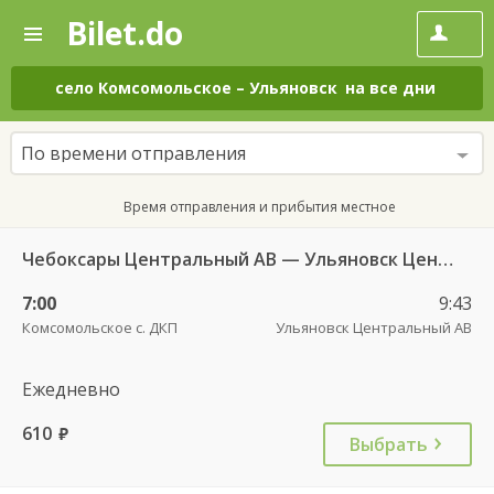
Bilet.do
—
Bilet.do
Поиск
и
покупка
село Комсомольское
–
Ульяновск
на все дни
билетов
на
автобус
По времени отправления
онлайн
Время отправления и прибытия местное
Чебоксары Центральный АВ — Ульяновск Центральный АВ 6408
7:00
9:43
Комсомольское с. ДКП
Ульяновск Центральный АВ
Ежедневно
610
руб.
Выбрать