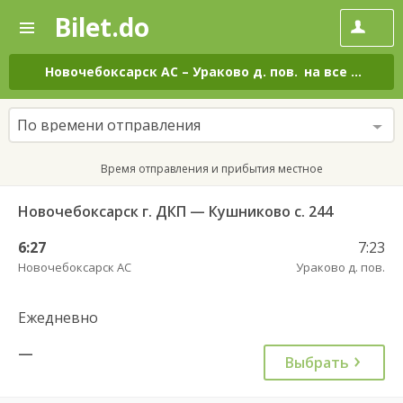
Bilet.do
—
Bilet.do
Поиск
и
покупка
Новочебоксарск АС
–
Ураково д. пов.
на все дни
билетов
на
автобус
По времени отправления
онлайн
Время отправления и прибытия местное
Новочебоксарск г. ДКП — Кушниково с. 244
6:27
7:23
Новочебоксарск АС
Ураково д. пов.
Ежедневно
—
Выбрать