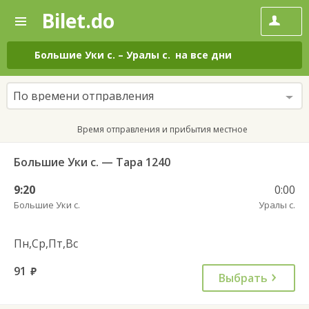
Bilet.do
—
Bilet.do
Поиск
и
покупка
Большие Уки с.
–
Уралы с.
на все дни
билетов
на
автобус
По времени отправления
онлайн
Время отправления и прибытия местное
Большие Уки с. — Тара 1240
9:20
0:00
Большие Уки с.
Уралы с.
Пн,Ср,Пт,Вс
91
руб.
Выбрать