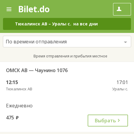
Bilet.do
—
Bilet.do
Поиск
и
покупка
Тюкалинск АВ
–
Уралы с.
на все дни
билетов
на
автобус
По времени отправления
онлайн
Время отправления и прибытия местное
ОМСК АВ — Чаунино 1076
12:15
17:01
Тюкалинск АВ
Уралы с.
Ежедневно
475
руб.
Выбрать