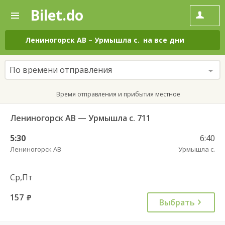
Bilet.do
—
Bilet.do
Поиск
и
покупка
Лениногорск АВ
–
Урмышла с.
на все дни
билетов
на
автобус
По времени отправления
онлайн
Время отправления и прибытия местное
Лениногорск АВ — Урмышла с. 711
5:30
6:40
Лениногорск АВ
Урмышла с.
Ср,Пт
157
руб.
Выбрать