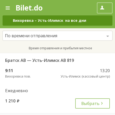
Bilet.do
—
Bilet.do
Поиск
и
покупка
Вихоревка
–
Усть-Илимск
на все дни
билетов
на
автобус
По времени отправления
онлайн
Время отправления и прибытия местное
Братск АВ — Усть-Илимск АВ 819
9:11
13:20
Вихоревка пов.
Усть-Илимск (кассовый центр)
Ежедневно
1 210
руб.
Выбрать