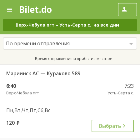
Bilet.do
—
Bilet.do
Поиск
и
покупка
Верх-Чебула пгт
–
Усть-Серта с.
на все дни
билетов
на
автобус
По времени отправления
онлайн
Время отправления и прибытия местное
Мариинск АС — Кураково 589
6:40
7:23
Верх-Чебула пгт
Усть-Серта с.
Пн,Вт,Чт,Пт,Сб,Вс
120
руб.
Выбрать