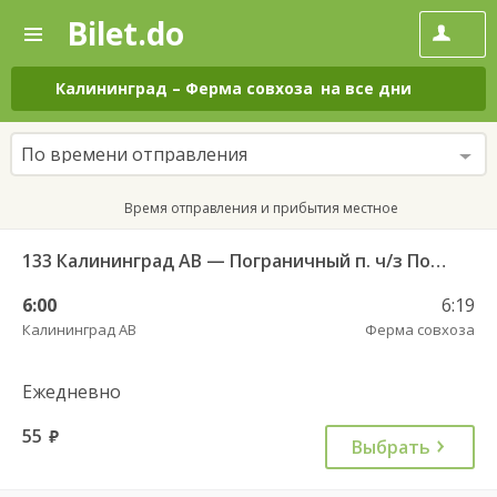
Bilet.do
—
Bilet.do
Поиск
и
покупка
Калининград
–
Ферма совхоза
на все дни
билетов
на
автобус
По времени отправления
онлайн
Время отправления и прибытия местное
133 Калининград АВ — Пограничный п. ч/з Поддубное п.
6:00
6:19
Калининград АВ
Ферма совхоза
Ежедневно
55
руб.
Выбрать