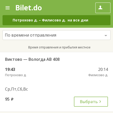
Bilet.do
—
Bilet.do
Поиск
и
покупка
Потрохово д.
–
Филисово д.
на все дни
билетов
на
автобус
По времени отправления
онлайн
Время отправления и прибытия местное
Виктово — Вологда АВ 408
19:43
20:14
Потрохово д.
Филисово д.
Ср,Пт,Сб,Вс
95
руб.
Выбрать