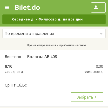
Bilet.do
—
Bilet.do
Поиск
и
покупка
Середнее д.
–
Филисово д.
на все дни
билетов
на
автобус
По времени отправления
онлайн
Время отправления и прибытия местное
Виктово — Вологда АВ 408
8:10
0:00
Середнее д.
Филисово д.
Ср,Пт,Сб,Вс
—
Выбрать