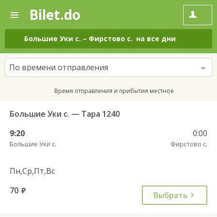
Bilet.do
—
Bilet.do
Поиск
и
покупка
Большие Уки с.
–
Фирстово с.
на все дни
билетов
на
автобус
По времени отправления
онлайн
Время отправления и прибытия местное
Большие Уки с. — Тара 1240
9:20
0:00
Большие Уки с.
Фирстово с.
Пн,Ср,Пт,Вс
70
руб.
Выбрать