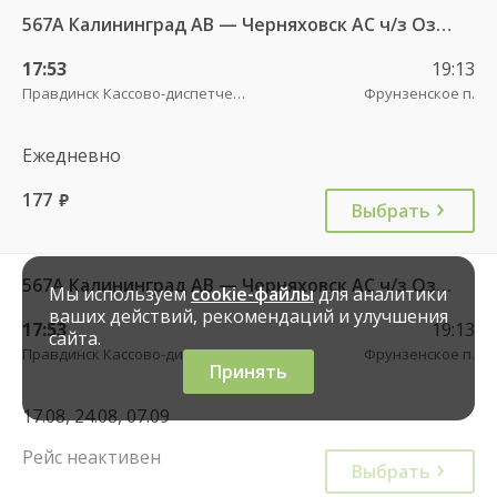
567А Калининград АВ — Черняховск АС ч/з Озерки п., Правдинск КДП, Железнодорожный КДП
17:53
19:13
Правдинск Кассово-диспетчерский пункт
Фрунзенское п.
Ежедневно
177
руб.
Выбрать
567А Калининград АВ — Черняховск АС ч/з Озерки п., Правдинск КДП, Железнодорожный КДП
Мы используем
cookie-файлы
для аналитики
ваших действий, рекомендаций и улучшения
17:53
19:13
сайта.
Правдинск Кассово-диспетчерский пункт
Фрунзенское п.
Принять
17.08, 24.08, 07.09
Рейс неактивен
Выбрать