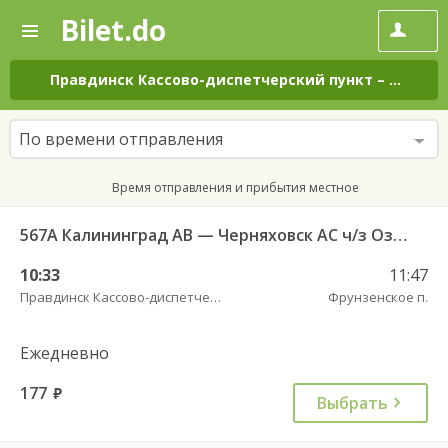
Bilet.do
—
Bilet.do
Поиск
и
покупка
Правдинск Кассово-диспетчерский пункт
–
Фрунзен
билетов
на
автобус
По времени отправления
онлайн
Время отправления и прибытия местное
567А Калининград АВ — Черняховск АС ч/з Озерки п., Правдинск КДП, Железнодорожный КДП
10:33
11:47
Правдинск Кассово-диспетчерский пункт
Фрунзенское п.
Ежедневно
177
руб.
Выбрать