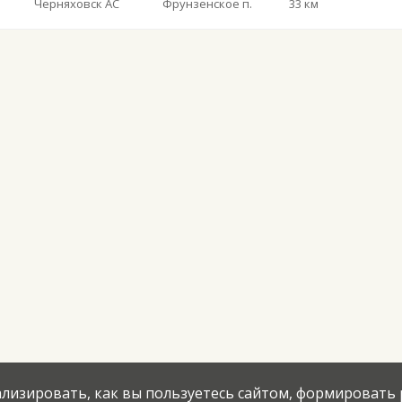
Черняховск АС
Фрунзенское п.
33 км
нализировать, как вы пользуетесь сайтом, формировать