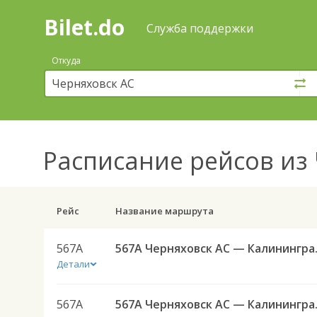
Bilet.do
—
Bilet.do
Поиск
Служба поддержки
и
покупка
Откуда
билетов
на
автобус
онлайн
Расписание рейсов
из 
Рейс
Название маршрута
567А
567А Черняховск А
Детали
567А
567А Черняховск А