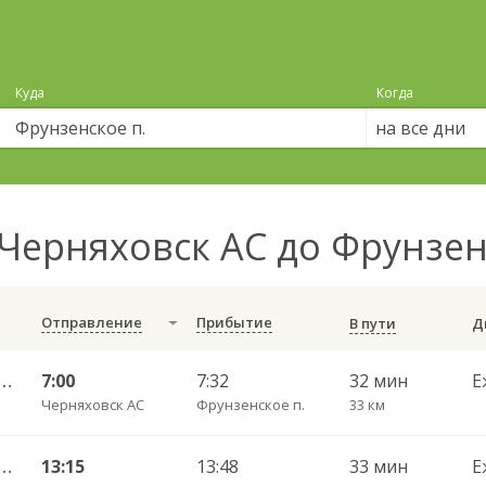
Куда
Когда
на все дни
Черняховск АС до Фрунзен
Отправление
Прибытие
В пути
С — Калининград АВ ч/з Железнодорожный КДП, Правдинск КДП
7:00
7:32
32 мин
Е
Черняховск АС
Фрунзенское п.
33 км
С — Калининград АВ ч/з Железнодорожный КДП, Правдинск КДП
13:15
13:48
33 мин
Е