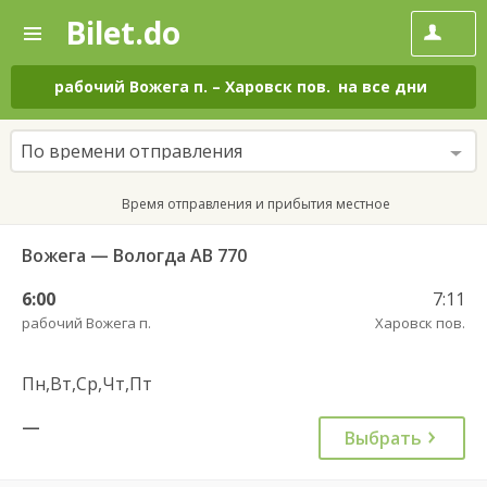
Bilet.do
—
Bilet.do
Поиск
и
покупка
рабочий Вожега п.
–
Харовск пов.
на все дни
билетов
на
автобус
По времени отправления
онлайн
Время отправления и прибытия местное
Вожега — Вологда АВ 770
6:00
7:11
рабочий Вожега п.
Харовск пов.
Пн,Вт,Ср,Чт,Пт
—
Выбрать