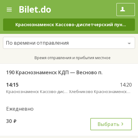
Bilet.do
—
Bilet.do
Поиск
и
покупка
Краснознаменск Кассово-диспетчерский пункт
–
Хл
билетов
на
автобус
По времени отправления
онлайн
Время отправления и прибытия местное
190 Краснознаменск КДП — Весново п.
14:15
14:20
Краснознаменск Кассово-диспетчерский пункт
Хлебниково Краснознаменский МО п. пов.
Ежедневно
30
руб.
Выбрать