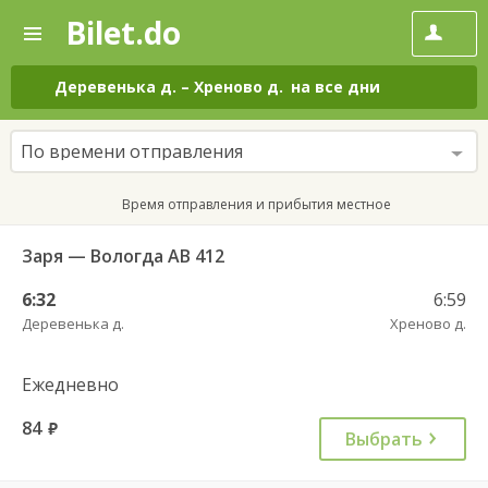
Bilet.do
—
Bilet.do
Поиск
и
покупка
Деревенька д.
–
Хреново д.
на все дни
билетов
на
автобус
По времени отправления
онлайн
Время отправления и прибытия местное
Заря — Вологда АВ 412
6:32
6:59
Деревенька д.
Хреново д.
Ежедневно
84
руб.
Выбрать