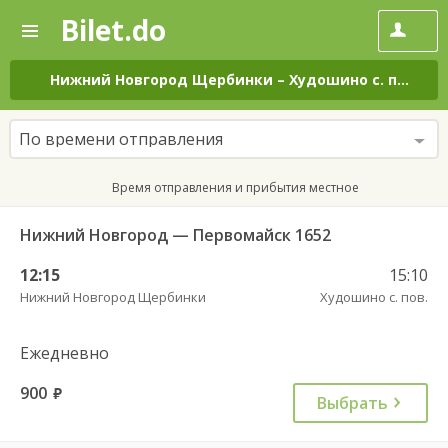
Bilet.do
—
Bilet.do
Поиск
и
покупка
Нижний Новгород Щербинки
–
Худошино с. пов.
на
билетов
на
автобус
По времени отправления
онлайн
Время отправления и прибытия местное
Нижний Новгород — Первомайск 1652
12:15
15:10
Нижний Новгород Щербинки
Худошино с. пов.
Ежедневно
900
руб.
Выбрать