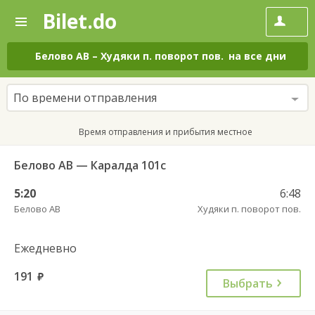
Bilet.do
—
Bilet.do
Поиск
и
покупка
Белово АВ
–
Худяки п. поворот пов.
на все дни
билетов
на
автобус
По времени отправления
онлайн
Время отправления и прибытия местное
Белово АВ — Каралда 101с
5:20
6:48
Белово АВ
Худяки п. поворот пов.
Ежедневно
191
руб.
Выбрать