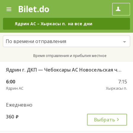
Bilet.do
—
Bilet.do
Поиск
и
покупка
Ядрин АС
–
Хыркасы п.
на все дни
билетов
на
автобус
По времени отправления
онлайн
Время отправления и прибытия местное
Ядрин г. ДКП — Чебоксары АС Новосельская ч/з Сареево д. 710
6:00
7:15
Ядрин АС
Хыркасы п.
Ежедневно
360
руб.
Выбрать