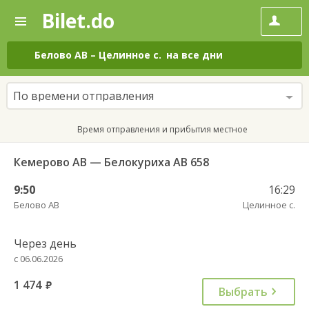
Bilet.do
—
Bilet.do
Поиск
и
покупка
Белово АВ
–
Целинное с.
на все дни
билетов
на
автобус
По времени отправления
онлайн
Время отправления и прибытия местное
Кемерово АВ — Белокуриха АВ 658
9:50
16:29
Белово АВ
Целинное с.
Через день
с 06.06.2026
1 474
руб.
Выбрать