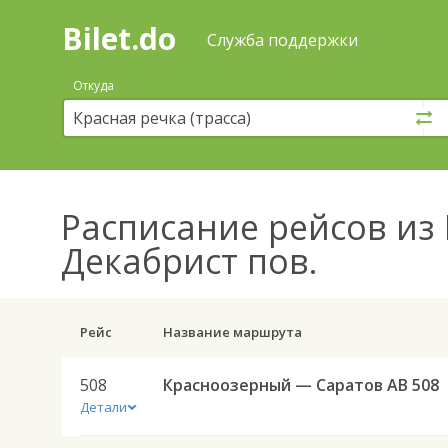
Bilet.do
—
Bilet.do
Поиск
Служба поддержки
и
покупка
Откуда
билетов
на
автобус
онлайн
Расписание рейсов
из 
Декабрист пов.
Рейс
Название маршрута
508
Красноозерный — Саратов АВ 508
Детали