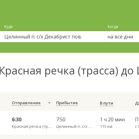
Куда
Когда
на все дни
Красная речка (трасса) до
Отправление
Прибытие
В пути
6:30
7:50
1 ч 20 мин
П
Красная речка (трасса)
Целинный п. с/х Декабрист пов.
115 км
с 