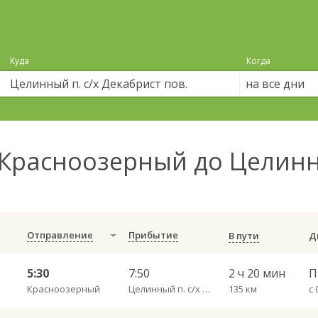
Куда
Когда
на все дни
Красноозерный до Целинны
Отправление
Прибытие
В пути
5:30
7:50
2 ч 20 мин
П
Красноозерный
Целинный п. с/х Декабрист пов.
135 км
с 