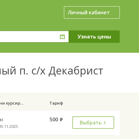
Личный кабинет
й п. с/х Декабрист
Дни курсирования
Тариф
н
500
руб.
Выбрать
05.11.2025