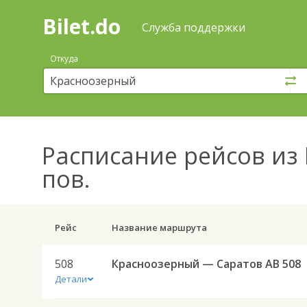
Bilet.do
—
Bilet.do
Поиск
Служба поддержки
и
покупка
Откуда
билетов
на
автобус
онлайн
Расписание рейсов
из 
пов.
Рейс
Название маршрута
508
Красноозерный — Саратов АВ 508
Детали