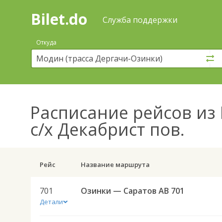
Bilet.do
—
Bilet.do
Поиск
Служба поддержки
и
покупка
Откуда
билетов
на
автобус
онлайн
Расписание рейсов
из 
с/х Декабрист пов.
Рейс
Название маршрута
701
Озинки — Саратов АВ 701
Детали