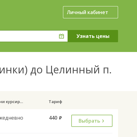
Личный кабинет
инки) до Целинный п.
Дни курсирования
Тариф
жедневно
440
руб.
Выбрать