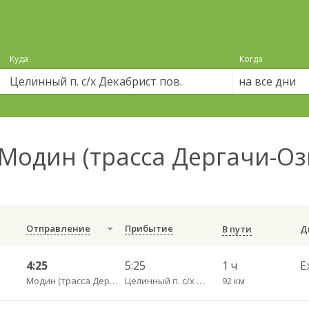
Куда
Когда
на все дни
Модин (трасса Дергачи-Оз
Отправление
Прибытие
В пути
4:25
5:25
1 ч
Е
Модин (трасса Дергачи-Озинки)
Целинный п. с/х Декабрист пов.
92 км