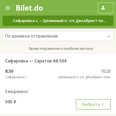
Bilet.do
—
Bilet.do
Поиск
и
покупка
Сафаровка с.
–
Целинный п. с/х Декабрист пов.
на 
билетов
на
автобус
По времени отправления
онлайн
Время отправления и прибытия местное
Сафаровка — Саратов АВ 504
8:30
10:20
Сафаровка с.
Целинный п. с/х Декабрист пов.
Ежедневно
500
руб.
Выбрать