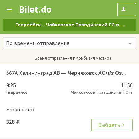
Bilet.do
—
Bilet.do
Поиск
и
покупка
Гвардейск
–
Чайковское Правдинский ГО п.
на все
билетов
на
автобус
По времени отправления
онлайн
Время отправления и прибытия местное
567А Калининград АВ — Черняховск АС ч/з Озерки п., Правдинск КДП, Железнодорожный КДП
9:25
11:50
Гвардейск
Чайковское Правдинский ГО п.
Ежедневно
328
руб.
Выбрать