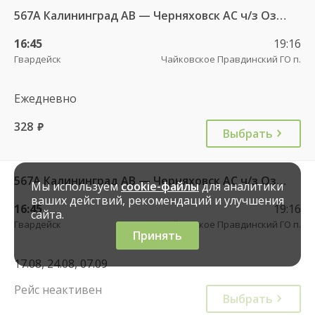
567А Калининград АВ — Черняховск АС ч/з Озерки п., Правдинск КДП, Железнодорожный КДП
16:45
19:16
Гвардейск
Чайковское Правдинский ГО п.
Ежедневно
328
руб.
Выбрать
567А Калининград АВ — Черняховск АС ч/з Озерки п., Правдинск КДП, Железнодорожный КДП
Мы используем
cookie-файлы
для аналитики
ваших действий, рекомендаций и улучшения
16:45
19:16
сайта.
Гвардейск
Чайковское Правдинский ГО п.
Принять
17.08, 24.08, 07.09
Рейс неактивен
Выбрать