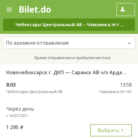
Bilet.do
—
Bilet.do
Поиск
и
покупка
Чебоксары Центральный АВ
–
Чамзинка пгт АС
на 
билетов
на
автобус
По времени отправления
онлайн
Время отправления и прибытия местное
Новочебоксарск г. ДКП — Саранск АВ ч/з Ардатов 2190
8:03
13:58
Чебоксары Центральный АВ
Чамзинка пгт АС
Через день
с 14.07.2021
1 295
руб.
Выбрать