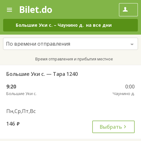
Bilet.do
—
Bilet.do
Поиск
и
покупка
Большие Уки с.
–
Чаунино д.
на все дни
билетов
на
автобус
По времени отправления
онлайн
Время отправления и прибытия местное
Большие Уки с. — Тара 1240
9:20
0:00
Большие Уки с.
Чаунино д.
Пн,Ср,Пт,Вс
146
руб.
Выбрать