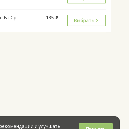
Пн,Вт,Ср,Чт,Пт
135
руб.
Выбрать
 рекомендации и улучшать