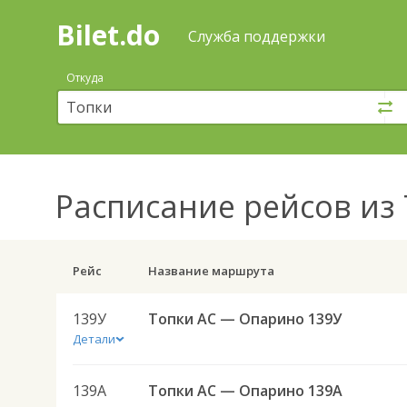
Bilet.do
—
Bilet.do
Поиск
Служба поддержки
и
покупка
Откуда
билетов
на
автобус
онлайн
Расписание рейсов
из 
Рейс
Название маршрута
139У
Топки АС — Опарино 139У
Детали
139А
Топки АС — Опарино 139А