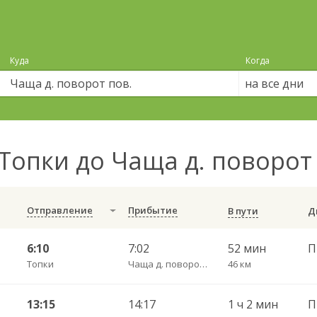
Куда
Когда
на все дни
Топки до Чаща д. поворот
Отправление
Прибытие
В пути
6:10
7:02
52 мин
Топки
Чаща д. поворот пов.
46 км
13:15
14:17
1 ч 2 мин