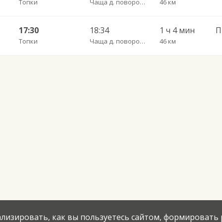
Топки
Чаща д. поворот пов.
46 км
17:30
18:34
1 ч 4 мин
Топки
Чаща д. поворот пов.
46 км
нализировать, как вы пользуетесь сайтом, формировать