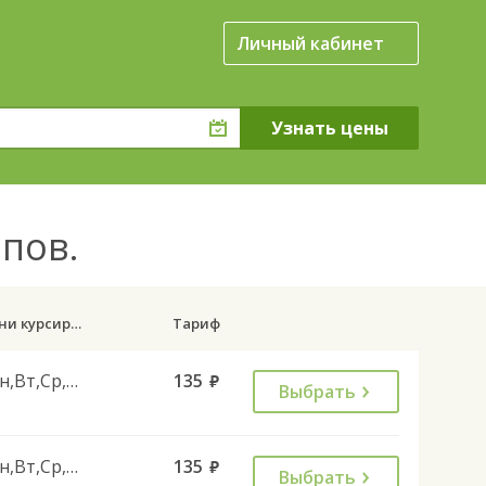
Личный кабинет
 пов.
Дни курсирования
Тариф
Пн,Вт,Ср,Чт,Пт
135
руб.
Выбрать
Пн,Вт,Ср,Чт,Пт
135
руб.
Выбрать