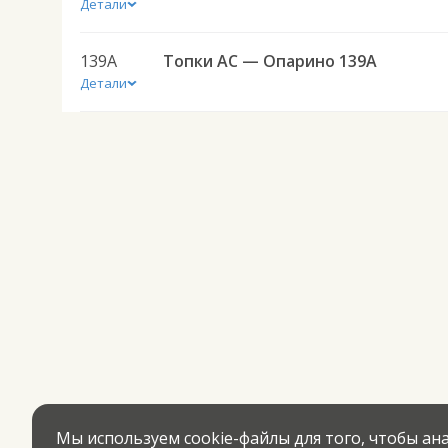
Детали
139А
Топки АС — Опарино 139А
Детали
Мы используем cookie-файлы для того, чтобы а