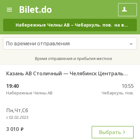
Bilet.do
—
Bilet.do
Поиск
и
покупка
Набережные Челны АВ
–
Чебаркуль. пов.
на все дни
билетов
на
автобус
По времени отправления
онлайн
Время отправления и прибытия местное
Казань АВ Столичный — Челябинск Центральный АВ 950
19:40
10:55
Набережные Челны АВ
Чебаркуль. пов.
Пн,Чт,Сб
с 02.02.2023
3 010
руб.
Выбрать