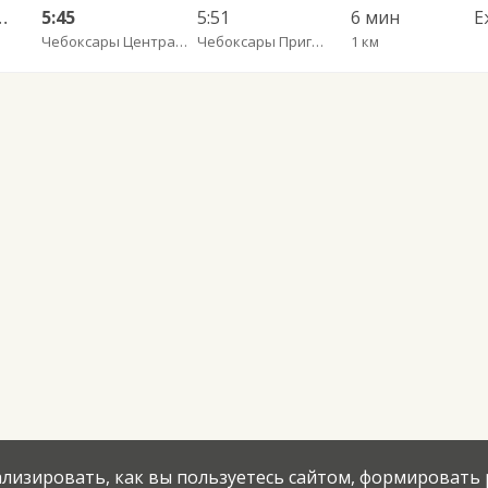
й Новгород АС Канавинская 501.
5:45
5:51
6 мин
Е
Чебоксары Центральный АВ
Чебоксары Пригородный АВ
1 км
нализировать, как вы пользуетесь сайтом, формировать