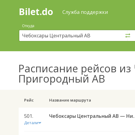
Bilet.do
—
Bilet.do
Поиск
Служба поддержки
и
покупка
Откуда
билетов
на
автобус
онлайн
Расписание рейсов
из 
Пригородный АВ
Рейс
Название маршрута
501.
Чебоксары Центральный АВ — Нижни
Детали