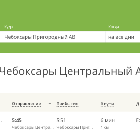
Куда
Когда
на все дни
Чебоксары Центральный А
Отправление
Прибытие
В пути
й Новгород АВ Канавинский 501.
5:45
5:51
6 мин
Е
Чебоксары Центральный АВ
Чебоксары Пригородный АВ
1 км