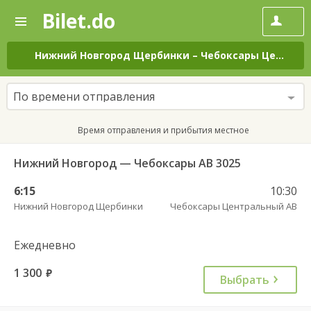
Bilet.do
—
Bilet.do
Поиск
и
покупка
Нижний Новгород Щербинки
–
Чебоксары Центральный АВ
билетов
на
автобус
По времени отправления
онлайн
Время отправления и прибытия местное
Нижний Новгород — Чебоксары АВ 3025
6:15
10:30
Нижний Новгород Щербинки
Чебоксары Центральный АВ
Ежедневно
1 300
руб.
Выбрать