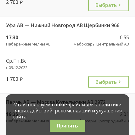
2 700
руб.
Выбрать
Уфа АВ — Нижний Новгород АВ Щербинки 966
17:30
0:55
Набережные Челны АВ
Чебоксары Центральный АВ
Ср,Пт,Вс
с 09.12.2022
1 700
руб.
Выбрать
Пермь АВ — Москва Котельники АВ 2972
Мы используем
cookie-файлы
для аналитики
ваших действий, рекомендаций и улучшения
19:25
2:01
сайта.
Набережные Челны АВ
Чебоксары Пригородный АВ
Принять