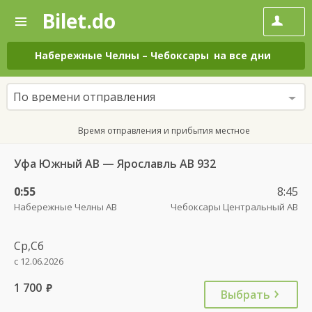
Bilet.do
—
Bilet.do
Поиск
и
покупка
Набережные Челны
–
Чебоксары
на все дни
билетов
на
автобус
По времени отправления
онлайн
Время отправления и прибытия местное
Уфа Южный АВ — Ярославль АВ 932
0:55
8:45
Набережные Челны АВ
Чебоксары Центральный АВ
Ср,Сб
с 12.06.2026
1 700
руб.
Выбрать