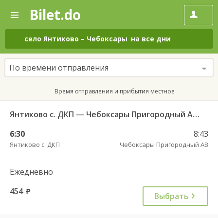
Bilet.do
—
Bilet.do
Поиск
и
покупка
село Янтиково
–
Чебоксары
на все дни
билетов
на
автобус
По времени отправления
онлайн
Время отправления и прибытия местное
Янтиково с. ДКП — Чебоксары Пригородный АВ ч/з Урмары п. ДКП 556
6:30
8:43
Янтиково с. ДКП
Чебоксары Пригородный АВ
Ежедневно
454
руб.
Выбрать