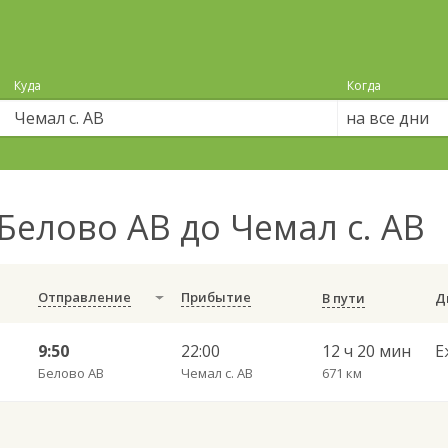
Куда
Когда
на все дни
Белово АВ до Чемал с. АВ
Отправление
Прибытие
В пути
9:50
22:00
12 ч 20 мин
Е
Белово АВ
Чемал с. АВ
671 км