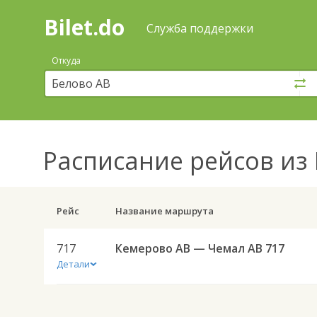
Bilet.do
—
Bilet.do
Поиск
Служба поддержки
и
покупка
Откуда
билетов
на
автобус
онлайн
Расписание рейсов
из 
Рейс
Название маршрута
717
Кемерово АВ — Чемал АВ 717
Детали