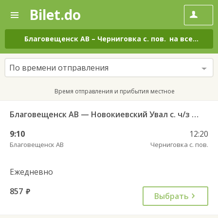
Bilet.do
—
Bilet.do
Поиск
и
покупка
Благовещенск АВ
–
Черниговка с. пов.
на все дни
билетов
на
автобус
По времени отправления
онлайн
Время отправления и прибытия местное
Благовещенск АВ — Новокиевский Увал с. ч/з Свободный 593
9:10
12:20
Благовещенск АВ
Черниговка с. пов.
Ежедневно
857
руб.
Выбрать